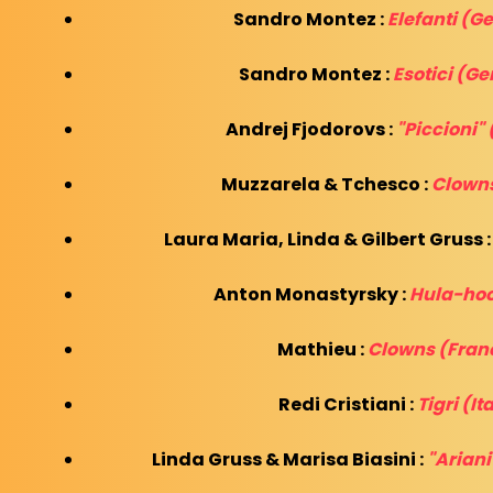
Sandro Montez :
Elefanti (
Sandro Montez :
Esotici (G
Andrej Fjodorovs :
"Piccioni" 
Muzzarela & Tchesco :
Clowns
Laura Maria, Linda & Gilbert Gruss 
Anton Monastyrsky :
Hula-hoo
Mathieu :
Clowns (Fran
Redi Cristiani :
Tigri (It
Linda Gruss & Marisa Biasini :
"Ariani