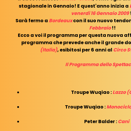
stagionale in Gennaio! E quest'anno inizia a
venerdì 16 Gennaio 2009
Sarà fermo a
Bordeaux
con il suo nuovo tendo
Febbraio
!!
Ecco a voi il programma per questa nuova af
programma che prevede anche il grande 
(Italia)
, esibitosi per 6 anni al
Circo S
Il Programma dello Spettac
Troupe Wuqiao :
Lazzo (
Troupe Wuqiao :
Monociclo
Peter Balder :
Cani