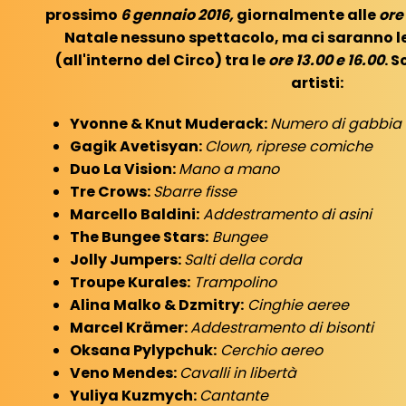
prossimo
6 gennaio 2016,
giornalmente alle
ore 
Natale nessuno spettacolo, ma ci saranno le
(all'interno del Circo) tra le
ore 13.00 e 16.00
. 
artisti:
Yvonne & Knut Muderack:
Numero di gabbia (t
Gagik Avetisyan:
Clown, riprese comiche
Duo La Vision:
Mano a mano
Tre Crows:
Sbarre fisse
Marcello Baldini:
Addestramento di asini
The Bungee Stars:
Bungee
Jolly Jumpers:
Salti della corda
Troupe Kurales:
Trampolino
Alina Malko & Dzmitry:
Cinghie aeree
Marcel Krämer:
Addestramento di bisonti
Oksana Pylypchuk:
Cerchio aereo
Veno Mendes:
Cavalli in libertà
Yuliya Kuzmych:
Cantante