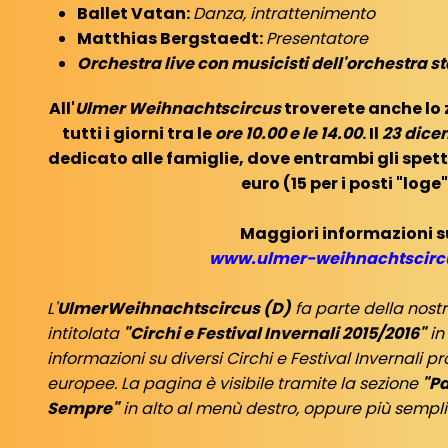
Ballet Vatan:
Danza, intrattenimento
Matthias Bergstaedt:
Presentatore
Orchestra live con musicisti dell'orchestra s
All'
Ulmer Weihnachtscircus
troverete anche lo 
tutti i giorni tra le
ore 10.00 e le 14.00
. Il
23 dice
dedicato alle famiglie, dove entrambi gli spet
euro (15 per i posti "loge"
Maggiori informazioni s
www.ulmer-weihnachtscirc
L'
UlmerWeihnachtscircus (D)
fa parte della nost
intitolata
"Circhi e Festival Invernali 2015/2016"
in
informazioni su diversi Circhi e Festival Invernali p
europee. La pagina è visibile tramite la sezione
"Pa
Sempre"
in alto al menù destro, oppure più semp