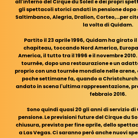
all'interno del Cirque du Soleil e dei propri spet
gli spettacoli storici andati in pensione dopo 
Saltimbanco, Alegria, Dralion, Corteo,...per cit
la volta di Quidam.
Partito il 23 aprile 1996, Quidam ha girato 
chapiteau, toccando Nord America, Europa,
America, il tutto tra il 1996 e il novembre 2010. 
tournée, dopo una restaurazione e un adatt
proprio con una tournée mondiale nelle arene, 
poche settimane fa, quando a Christchurch
andato in scena l'ultima rappresentazione, pr
febbraio 2016.
Sono quindi quasi 20 gli anni di servizio d
pensione. Le previsioni future del Cirque du S
chiusura, prevista per fine aprile, dello spett
a Las Vegas. Ci saranno però anche nuovi spett