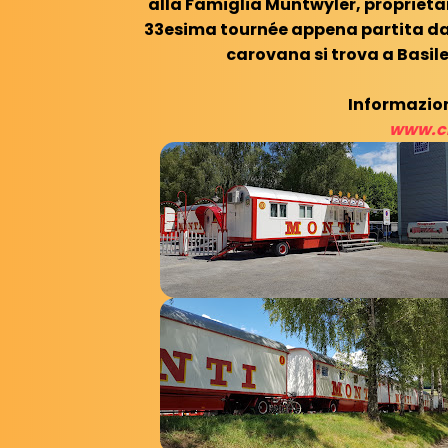
alla Famiglia Muntwyler, proprietar
33esima tournée appena partita da
carovana si trova a Basile
Informazion
www.ci