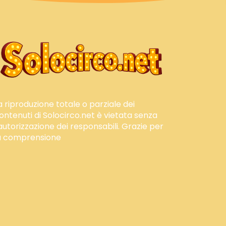
a riproduzione totale o parziale dei
ontenuti di Solocirco.net è vietata senza
'autorizzazione dei responsabili. Grazie per
a comprensione