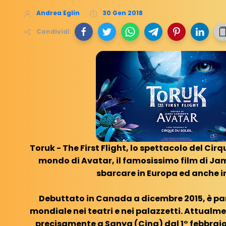
Andrea Eglin
30 Gen 2018
Condividi
Toruk - The First Flight, lo spettacolo del Cirq
mondo di Avatar, il famosissimo film di Ja
sbarcare in Europa ed anche in
Debuttato in Canada a dicembre 2015, è par
mondiale nei teatri e nei palazzetti. Attualm
precisamente a Sanya (Cina) dal 1° febbraio