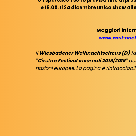
e 19.00. Il 24 dicembre unico show all
Maggiori infor
www.weihnach
Il
Wiesbadener Weihnachtscircus (D)
fa
"Circhi e Festival invernali 2018/2019"
ded
nazioni europee. La pagina è rintracciabil