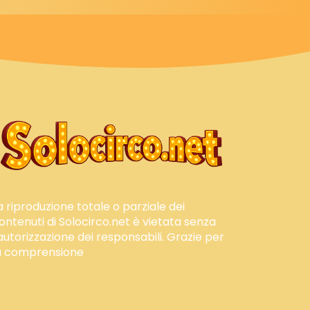
a riproduzione totale o parziale dei
ontenuti di Solocirco.net è vietata senza
'autorizzazione dei responsabili. Grazie per
a comprensione