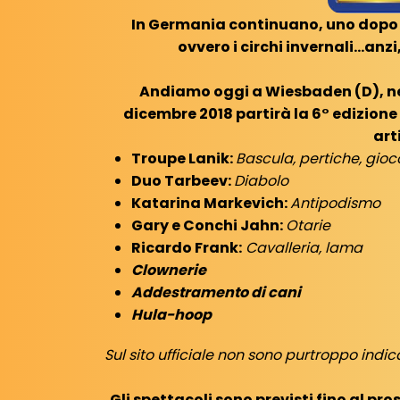
In Germania continuano, uno dopo l'
ovvero i circhi invernali...anz
Andiamo oggi a Wiesbaden (D), nei 
dicembre 2018 partirà la 6° edizion
arti
Troupe Lanik:
Bascula, pertiche, gioc
Duo Tarbeev:
Diabolo
Katarina Markevich:
Antipodismo
Gary e Conchi Jahn:
Otarie
Ricardo Frank:
Cavalleria, lama
Clownerie
Addestramento di cani
Hula-hoop
Sul sito ufficiale non sono purtroppo indicat
Gli spettacoli sono previsti fino al pro