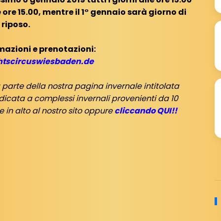
e ore 15.00, mentre il 1° gennaio sarà giorno di
riposo.
mazioni e prenotazioni:
tscircuswiesbaden.de
 parte della nostra pagina invernale intitolata
icata a complessi invernali provenienti da 10
e in alto al nostro sito oppure
cliccando QUI!!