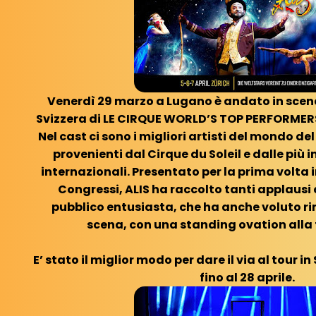
Venerdì 29 marzo a Lugano è andato in scena 
Svizzera di LE CIRQUE WORLD’S TOP PERFORMERS 
Nel cast ci sono i migliori artisti del mondo 
provenienti dal Cirque du Soleil e dalle più
internazionali.
Presentato per la prima volta i
Congressi, ALIS ha raccolto tanti applausi
pubblico entusiasta, che ha anche voluto ring
scena, con una standing ovation alla 
E’ stato il miglior modo per dare il via al tour i
fino al 28 aprile.