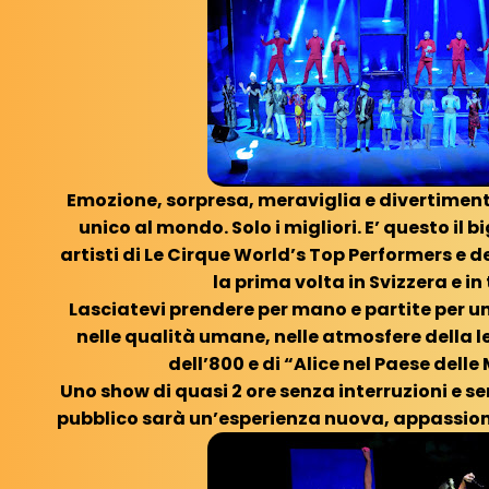
Emozione, sorpresa, meraviglia e divertimento
unico al mondo. Solo i migliori.
E’ questo il b
artisti di Le Cirque World’s Top Performers e d
la prima volta in Svizzera e in
Lasciatevi prendere per mano e partite per 
nelle qualità umane, nelle atmosfere della 
dell’800 e di “Alice nel Paese delle
Uno show di quasi 2 ore senza interruzioni e se
pubblico sarà un’esperienza nuova, appassion