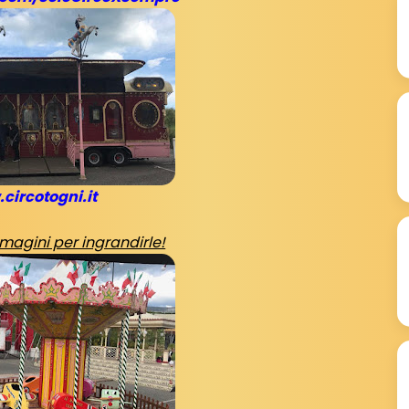
circotogni.it
mmagini per ingrandirle!