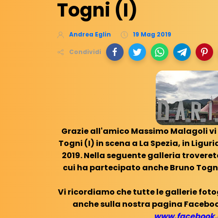
Togni (I)
Andrea Eglin
19 Mag 2019
Condividi
Grazie all'amico Massimo Malagoli vi
Togni (I) in scena a La Spezia, in Ligur
2019. Nella seguente galleria trovere
cui ha partecipato anche Bruno Togni
Vi ricordiamo che tutte le gallerie fot
anche sulla nostra pagina Faceboo
www.facebook.