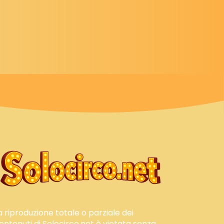
a riproduzione totale o parziale dei
ontenuti di Solocirco.net è vietata senza