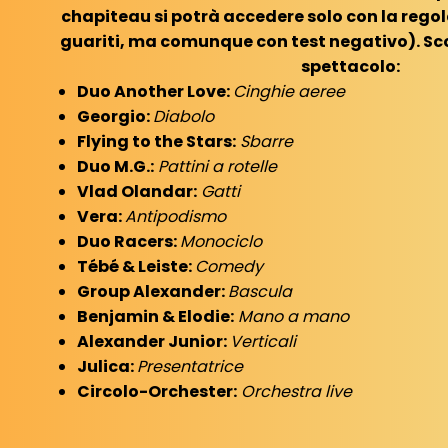
chapiteau si potrà accedere solo con la regol
guariti, ma comunque con test negativo). Sco
spettacolo:
Duo Another Love:
Cinghie aeree
Georgio:
Diabolo
Flying to the Stars:
Sbarre
Duo M.G.:
Pattini a rotelle
Vlad Olandar:
Gatti
Vera:
Antipodismo
Duo Racers:
Monociclo
Tébé & Leiste:
Comedy
Group Alexander:
Bascula
Benjamin & Elodie:
Mano a mano
Alexander Junior:
Verticali
Julica:
Presentatrice
Circolo-Orchester:
Orchestra live