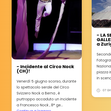
- LA 
GALLER
a Zuri
Seconda
Fotogra
- Incidente al Circo Nock
Nazional
(CH)!
piazza i
in scena 
Venerdì 5 giugno scorso, durante
lo spettacolo serale del Circo
07 GI
Svizzero Nock a Berna , è
purtroppo accaduto un incidente
a Francesco Nock , 8° ge...