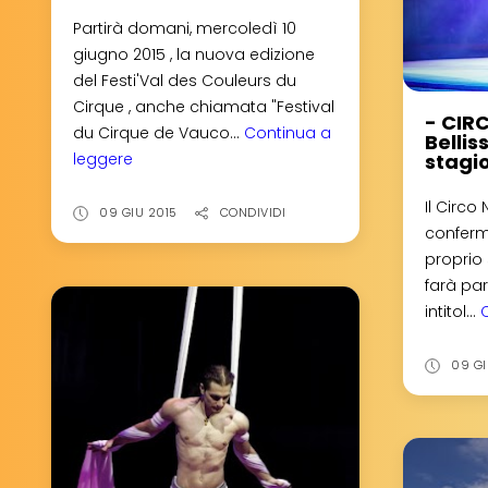
Partirà domani, mercoledì 10
giugno 2015 , la nuova edizione
del Festi'Val des Couleurs du
Cirque , anche chiamata "Festival
- CIRC
du Cirque de Vauco...
Continua a
Bellis
stagi
leggere
-
FESTI'VAL
Il Circo
DES
09 GIU 2015
CONDIVIDI
conferm
COULEURS
proprio s
DU
farà par
CIRQUE:
intitol...
L'edizione
2015!
09 GI