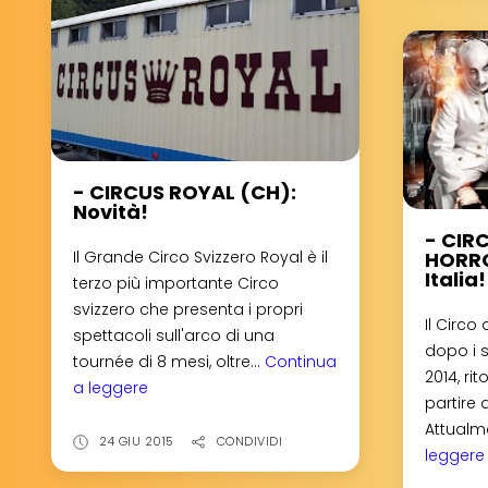
Al
via
domani!
- CIRCUS ROYAL (CH):
Novità!
- CIR
HORROR
Il Grande Circo Svizzero Royal è il
Italia!
terzo più importante Circo
svizzero che presenta i propri
Il Circo
spettacoli sull'arco di una
dopo i s
tournée di 8 mesi, oltre...
Continua
2014, ri
a leggere
-
partire
CIRCUS
Attualme
ROYAL
24 GIU 2015
CONDIVIDI
leggere
(CH):