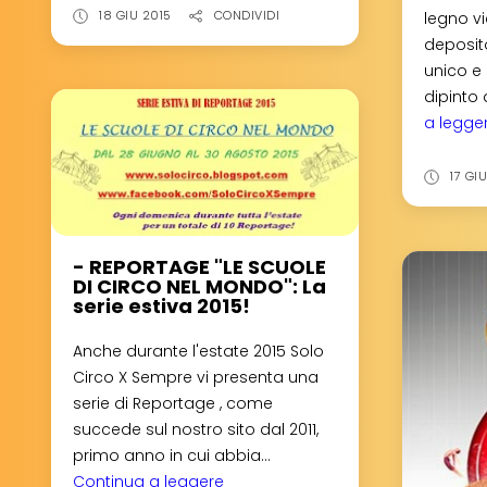
DALL'ALTO/STREET
18 GIU 2015
CONDIVIDI
legno v
VIEW:
deposito
Circo
unico e 
Monti
dipinto 
a
a legge
Zurigo
(CH)!
17 GI
- REPORTAGE "LE SCUOLE
DI CIRCO NEL MONDO": La
serie estiva 2015!
Anche durante l'estate 2015 Solo
Circo X Sempre vi presenta una
serie di Reportage , come
succede sul nostro sito dal 2011,
primo anno in cui abbia...
Continua a leggere
-