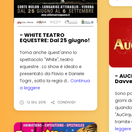
- WHITE TEATRO
EQUESTRE: Dal 25 giugno!
Torna anche quest'anno lo
spettacolo "White", teatro
equestre . Lo show è ideato e
presentato da Flavio e Daniele
- AUC
Davve
Togni , sotto la regia d...
Continua
a leggere
-
Sono pas
WHITE
giorni d
TEATRO
12 GIU 2015
CONDIVIDI
quando i
EQUESTRE:
"AuCirq
Dal
tramite
25
leggere
giugno!