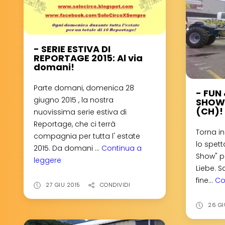
- SERIE ESTIVA DI
REPORTAGE 2015: Al via
domani!
Parte domani, domenica 28
- FUN
giugno 2015 , la nostra
SHOW:
(CH)!
nuovissima serie estiva di
Reportage, che ci terrà
Torna i
compagnia per tutta l' estate
lo spett
2015. Da domani ...
Continua a
Show" p
leggere
-
Liebe. S
SERIE
fine...
Co
ESTIVA
27 GIU 2015
CONDIVIDI
DI
26 GI
REPORTAGE
2015: