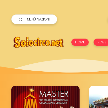
MENÙ NAZIONI
solocirco.net
HOME
NEWS