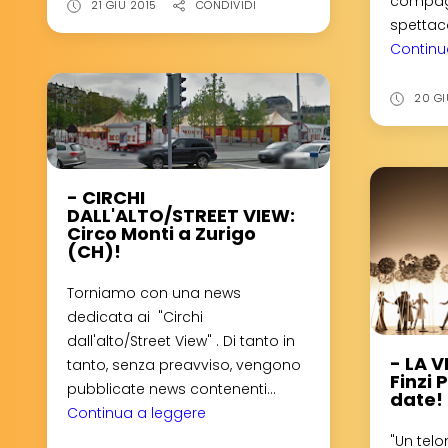
compagn
"LE
21 GIU 2015
CONDIVIDI
spettaco
SCUOLE
Continu
DI
CIRCO
NEL
20 GI
MONDO":
Dal
28
- CIRCHI
giugno
DALL'ALTO/STREET VIEW:
la
Circo Monti a Zurigo
nuova
(CH)!
serie
estiva!
Torniamo con una news
dedicata ai "Circhi
dall'alto/Street View" . Di tanto in
- LA 
tanto, senza preavviso, vengono
Finzi
pubblicate news contenenti...
date!
Continua a leggere
-
CIRCHI
"Un telo