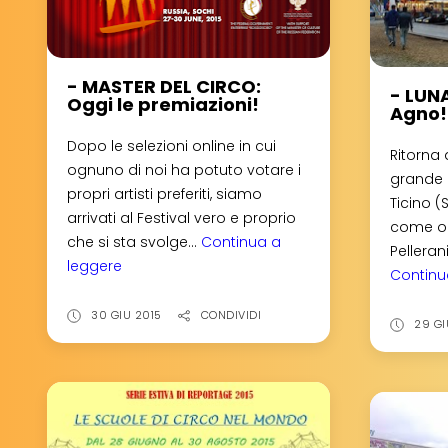
- MASTER DEL CIRCO:
- LUN
Oggi le premiazioni!
Agno!
Dopo le selezioni online in cui
Ritorna 
ognuno di noi ha potuto votare i
grande 
propri artisti preferiti, siamo
Ticino (
arrivati al Festival vero e proprio
come og
che si sta svolge...
Continua a
Pellerani
leggere
-
Continu
MASTER
DEL
30 GIU 2015
CONDIVIDI
29 GI
CIRCO:
Oggi
le
premiazioni!