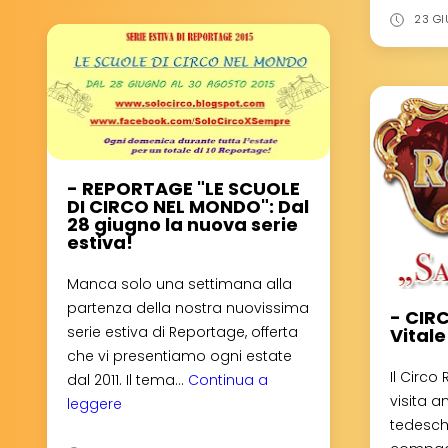
Novità!
23 GI
- REPORTAGE "LE SCUOLE
DI CIRCO NEL MONDO": Dal
28 giugno la nuova serie
estiva!
Manca solo una settimana alla
partenza della nostra nuovissima
- CIR
serie estiva di Reportage, offerta
Vitale
che vi presentiamo ogni estate
Il Circo 
dal 2011. Il tema...
Continua a
visita a
leggere
-
tedesch
REPORTAGE