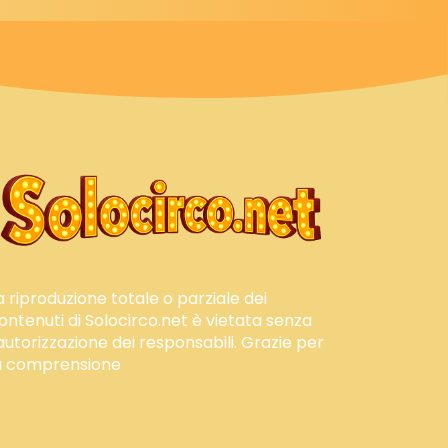
a riproduzione totale o parziale dei
ontenuti di Solocirco.net è vietata senza
'autorizzazione dei responsabili. Grazie per
a comprensione