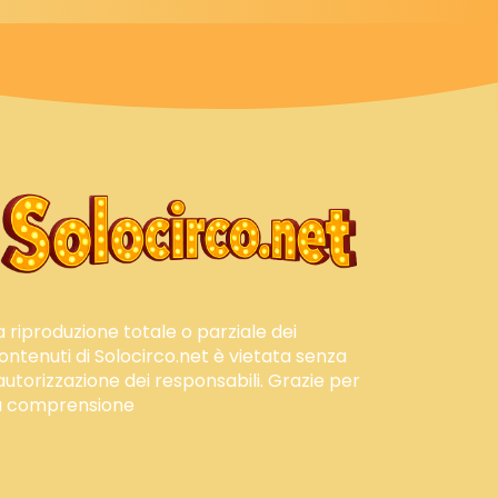
a riproduzione totale o parziale dei
ontenuti di Solocirco.net è vietata senza
'autorizzazione dei responsabili. Grazie per
a comprensione