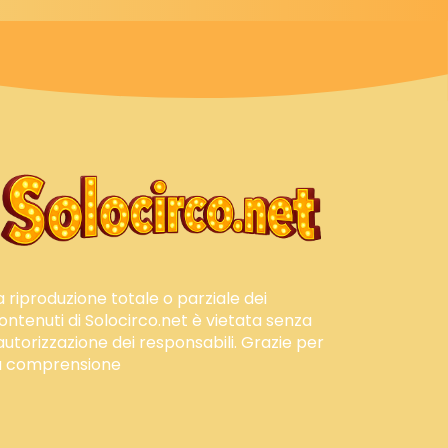
a riproduzione totale o parziale dei
ontenuti di Solocirco.net è vietata senza
'autorizzazione dei responsabili. Grazie per
a comprensione