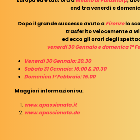
Europa ed é tutt'ora a
Milano al Palasharp
, do
end tra venerdì e domeni
Dopo il grande successo avuto a
Firenze
lo sco
trasferito velocemente a Mi
ed ecco gli orari degli spettac
venerdì 30 Gennaio e domenica 1° F
Venerdì 30 Gennaio: 20.30
Sabato 31 Gennaio: 16:00 & 20.30
Domenica 1° Febbraio: 15.00
Maggiori informazioni su:
www.apassionata.it
www.apassionata.de