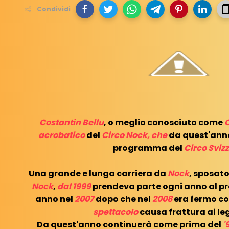
Condividi
Costantin Bellu
, o meglio conosciuto come
acrobatico
del
Circo Nock, che
da quest'anno
programma del
Circo Sviz
Una grande e lunga carriera da
Nock
, sposat
Nock
,
dal 1999
prendeva parte ogni anno al p
anno nel
2007
dopo che nel
2008
era fermo 
spettacolo
causa frattura ai le
Da quest'anno continuerà come prima del
'