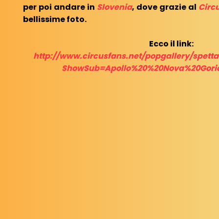
per poi andare in
Slovenia
, dove grazie al
Circ
bellissime foto.
Ecco il link:
http://www.circusfans.net/popgallery/spett
ShowSub=Apollo%20%20Nova%20Gori