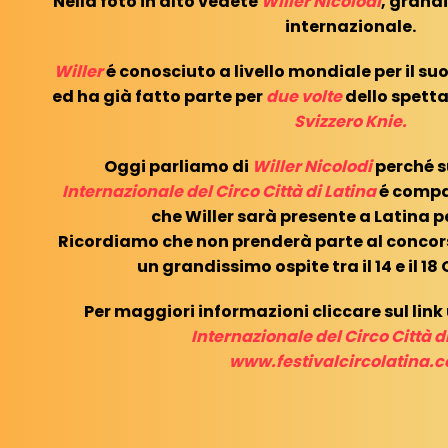
Nella foto in alto vedete
Willer Nicolodi
, grandi
internazionale.
Willer
é conosciuto a livello mondiale per il su
ed ha già fatto parte per
due volte
dello spetta
Svizzero Knie.
Oggi parliamo di
Willer Nicolodi
perché su
Internazionale del Circo Città di Latina
é compa
che Willer sarà presente a Latina per
Ricordiamo che non prenderà parte al concors
un grandissimo ospite tra il 14 e il 18
Per maggiori informazioni cliccare sul link 
Internazionale del Circo Città di
www.festivalcircolatina.