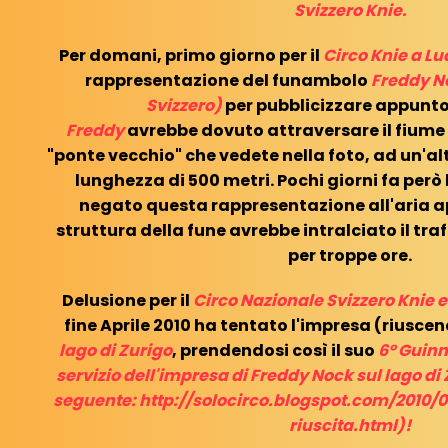
Svizzero Knie.
Per domani, primo giorno per il
Circo Knie a L
rappresentazione del funambolo
Freddy No
Svizzero)
per pubblicizzare appunto
Freddy
avrebbe dovuto attraversare il fiume 
"ponte vecchio" che vedete nella foto, ad un'al
lunghezza di 500 metri. Pochi giorni fa però 
negato questa rappresentazione all'aria a
struttura della fune avrebbe intralciato il tra
per troppe ore.
Delusione per il
Circo Nazionale Svizzero Knie 
fine Aprile 2010 ha tentato l'impresa (riusce
lago di Zurigo
, prendendosi così il suo
6° Guin
servizio dell'impresa di Freddy Nock sul lago di 
seguente:
http://solocirco.blogspot.com/2010
riuscita.html
)!