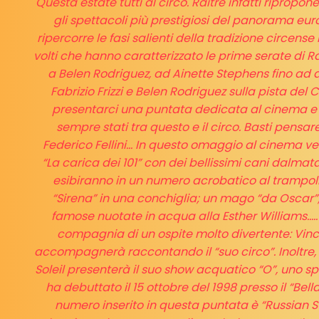
Questa estate tutti al circo. Raitre infatti riprop
gli spettacoli più prestigiosi del panorama euro
ripercorre le fasi salienti della tradizione circen
volti che hanno caratterizzato le prime serate di R
a Belen Rodriguez, ad Ainette Stephens fino ad 
Fabrizio Frizzi e Belen Rodriguez sulla pista de
presentarci una puntata dedicata al cinema e a
sempre stati tra questo e il circo. Basti pensar
Federico Fellini… In questo omaggio al cinema ved
“La carica dei 101” con dei bellissimi cani dalmata;
esibiranno in un numero acrobatico al trampoli
“Sirena” in una conchiglia; un mago “da Oscar
famose nuotate in acqua alla Esther Williams.....
compagnia di un ospite molto divertente: Vin
accompagnerà raccontando il “suo circo”. Inoltre, 
Soleil presenterà il suo show acquatico “O”, uno
ha debuttato il 15 ottobre del 1998 presso il “Bell
numero inserito in questa puntata è “Russian Swin