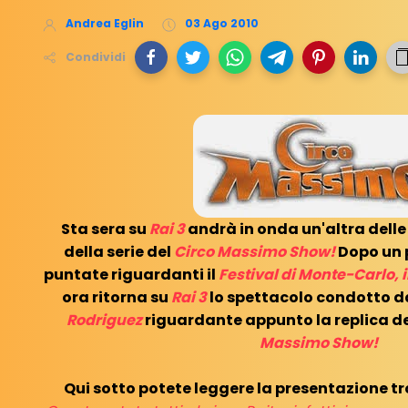
Andrea Eglin
03 Ago 2010
Condividi
Sta sera su
Rai 3
andrà in onda un'altra dell
della serie del
Circo Massimo Show!
Dopo un 
puntate riguardanti il
Festival di Monte-Carlo, i
ora ritorna su
Rai 3
lo spettacolo condotto 
Rodriguez
riguardante appunto la replica d
Massimo Show!
Qui sotto potete leggere la presentazione tr