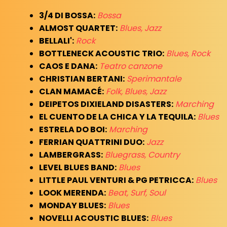
3/4 DI BOSSA:
Bossa
ALMOST QUARTET:
Blues, Jazz
BELLALI':
Rock
BOTTLENECK ACOUSTIC TRIO:
Blues, Rock
CAOS E DANA:
Teatro canzone
CHRISTIAN BERTANI:
Sperimantale
CLAN MAMACÉ:
Folk, Blues, Jazz
DEIPETOS DIXIELAND DISASTERS:
Marching
EL CUENTO DE LA CHICA Y LA TEQUILA:
Blues
ESTRELA DO BOI:
Marching
FERRIAN QUATTRINI DUO:
Jazz
LAMBERGRASS:
Bluegrass, Country
LEVEL BLUES BAND:
Blues
LITTLE PAUL VENTURI & PG PETRICCA:
Blues
LOOK MERENDA:
Beat, Surf, Soul
MONDAY BLUES:
Blues
NOVELLI ACOUSTIC BLUES:
Blues