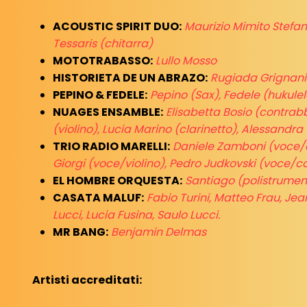
ACOUSTIC SPIRIT DUO:
Maurizio Mimito Stefan
Tessaris (chitarra)
MOTOTRABASSO:
Lullo Mosso
HISTORIETA DE UN ABRAZO:
Rugiada Grignan
PEPINO & FEDELE:
Pepino (Sax), Fedele (hukulel
NUAGES ENSAMBLE:
Elisabetta Bosio (contra
(violino), Lucia Marino (clarinetto), Alessandra
TRIO RADIO MARELLI:
Daniele Zamboni (voce/c
Giorgi (voce/violino), Pedro Judkovski (voce/
EL HOMBRE ORQUESTA:
Santiago (polistrumen
CASATA MALUF:
Fabio Turini, Matteo Frau, Je
Lucci, Lucia Fusina, Saulo Lucci.
MR BANG:
Benjamin Delmas
Artisti accreditati: