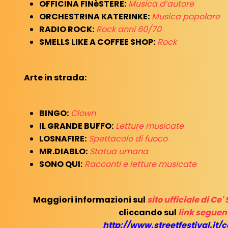
OFFICINA FINèSTERE:
Musica d’autore
ORCHESTRINA KATERINKE:
Musica popolare
RADIO ROCK:
Rock anni 60/70
SMELLS LIKE A COFFEE SHOP:
Rock
Arte in strada:
BINGO:
Clown
IL GRANDE BUFFO:
Letture musicate
LOSNAFIRE:
Spettacolo di fuoco
MR.DIABLO:
Statua umana
SONO QUI:
Racconti e letture musicate
Maggiori informazioni sul
sito ufficiale di Ce'
cliccando sul
link seguen
http://www.streetfestival.it/