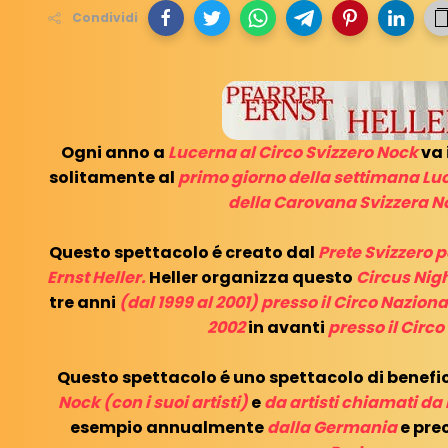
Condividi
Ogni anno a
Lucerna al Circo Svizzero Nock
va 
solitamente al
primo giorno della settimana Lu
della Carovana Svizzera N
Questo spettacolo é creato dal
Prete Svizzero pe
Ernst Heller.
Heller organizza questo
Circus Nigh
tre anni
(dal 1999 al 2001) presso il Circo Nazion
2002
in avanti
presso il Circ
Questo spettacolo é uno spettacolo di benefi
Nock (con i suoi artisti)
e
da artisti chiamati da 
esempio annualmente
dalla Germania
e pre