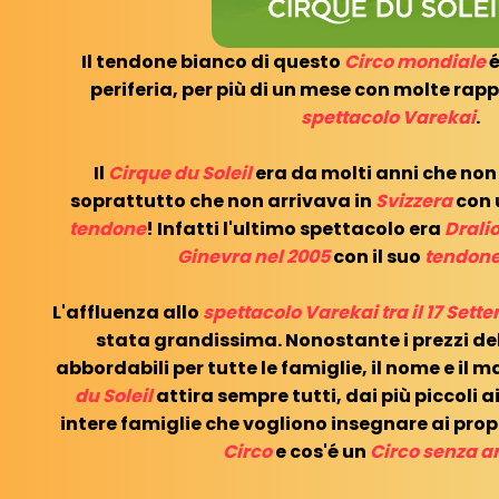
Il tendone bianco di questo
Circo mondiale
é
periferia, per più di un mese con molte rap
spettacolo Varekai
.
Il
Cirque du Soleil
era da molti anni che non
soprattutto che non arrivava in
Svizzera
con 
tendone
! Infatti l'ultimo spettacolo era
Drali
Ginevra nel 2005
con il suo
tendone 
L'affluenza allo
spettacolo Varekai tra il 17 Sette
stata grandissima. Nonostante i prezzi de
abbordabili per tutte le famiglie, il nome e il 
du Soleil
attira sempre tutti, dai più piccoli 
intere famiglie che vogliono insegnare ai prop
Circo
e cos'é un
Circo senza a