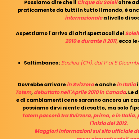
Possiamo dire che il
Cirque du Soleil
oltre a
praticamente da tutti in tutto il mondo, é a
internazionale
a livello di so
Aspettiamo l'arrivo di altri spettacoli del
Solei
2010 e durante il 2011,
ecco le
Saltimbanco:
Basilea (CH), dal 1° al 5 Dicemb
Dovrebbe arrivare
in
Svizzera
e anche
in Italia
i
Totem
,
debuttato
nell'Aprile 2010 in Canada
. Le 
e di cambiamenti ce ne saranno ancora un cas
possiamo dirvi niente di esatto, ma solo l'ip
Totem passerà tra Svizzera, prima, e in Italia, 
l'inizio del 2012.
Maggiori informazioni sul sito ufficiale d
www.cirquedusoleil.co