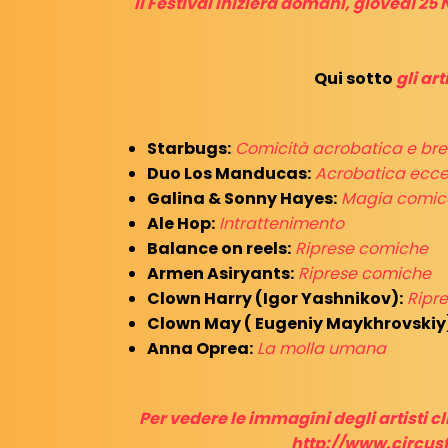
Il Festival inizierà domani, giovedì 
Qui sotto
gli ar
Starbugs:
Comicità acrobatica e br
Duo Los Manducas:
Acrobatica ecce
Galina & Sonny Hayes:
Magia comic
Ale Hop:
Intrattenimento
Balance on reels:
Riprese comiche
Armen Asiryants:
Riprese comiche
Clown Harry (Igor Yashnikov):
Ripr
Clown May ( Eugeniy Maykhrovskiy
Anna Oprea:
La molla umana
Per vedere le immagini degli artisti cl
http://www.circus