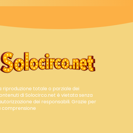
a riproduzione totale o parziale dei
ontenuti di Solocirco.net è vietata senza
'autorizzazione dei responsabili. Grazie per
a comprensione