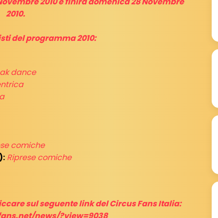
25 Novembre 2010 e finirà domenica 28 Novembre
2010.
tisti del programma 2010:
eak dance
ntrica
a
ese comiche
):
Riprese comiche
iccare sul seguente link del Circus Fans Italia:
fans.net/news/?view=9038