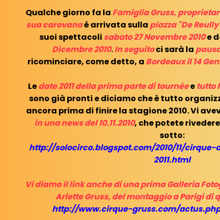
Qualche giorno fa la
Famiglia Gruss, proprietar
sua carovana
é arrivata sulla
piazza "De Reully"
suoi spettacoli
sabato 27 Novembre 2010
e d
Dicembre 2010
.
In seguito
ci sarà la
pausa
ricominciare, come detto, a
Bordeaux il 14 Gen
Le
date 2011
della prima parte di tournée
e
tutto 
sono già pronti e diciamo che è tutto organi
ancora prima di finire la stagione 2010. Vi avev
in una news del 10.11.2010
, che potete rivedere
sotto:
http://solocirco.blogspot.com/2010/11/cirque-
2011.html
Vi diamo il link anche di una prima Galleria Fotog
Arlette Gruss, del montaggio a Parigi di 
http://www.cirque-gruss.com/actus.ph