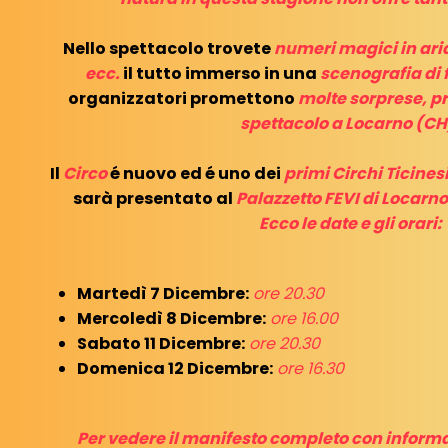
Nello spettacolo trovete
numeri magici in aria,
ecc.
il tutto immerso in una
scenografia di
organizzatori promettono
molte sorprese, p
spettacolo a Locarno (CH
Il
Circo
é nuovo ed é uno dei
primi Circhi Ticinesi
sarà presentato al
Palazzetto FEVI di Locarno
Ecco le date e gli orari:
Martedì 7 Dicembre:
ore 20.30
Mercoledì 8 Dicembre:
ore 16.00
Sabato 11 Dicembre:
ore 20.30
Domenica 12 Dicembre:
ore 16.30
Per vedere il manifesto completo con informaz