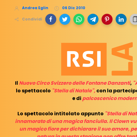
Andrea Eglin
06 Dic 2010
Condividi
Il
Nuovo Circo Svizzero delle Fontane Danzanti
,
"
lo spettacolo
"Stella di Natale",
con la partecipa
e di
palcoscenico moder
Lo spettacolo intitolato appunto
"Stella di Na
innamorato di una magica fanciulla. Il Clown vu
un magico fiore per dichiarare il suo amore, pe
natura in questa stagione non offre tant