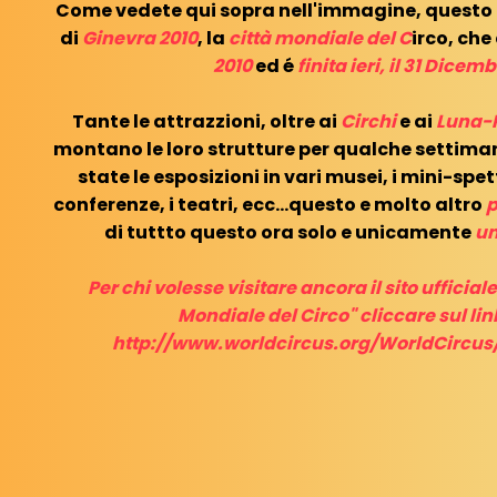
Come vedete qui sopra nell'immagine, questo er
di
Ginevra 2010
, la
città mondiale del C
irco, che 
2010
ed é
finita ieri, il 31 Dicem
Tante le attrazzioni, oltre ai
Circhi
e ai
Luna-
montano le loro strutture per qualche settim
state le esposizioni in vari musei, i mini-spet
conferenze, i teatri, ecc...questo e molto altro
p
di tuttto questo ora solo e unicamente
un
Per chi volesse visitare ancora il sito ufficial
Mondiale del Circo" cliccare sul li
http://www.worldcircus.org/WorldCircus