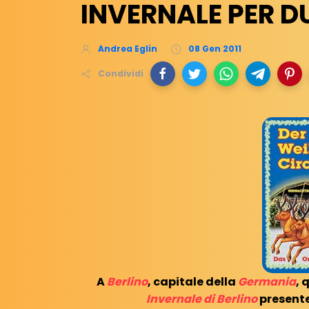
INVERNALE PER D
Andrea Eglin
08 Gen 2011
Condividi
A
Berlino
, capitale della
Germania
, 
Invernale di Berlino
presente