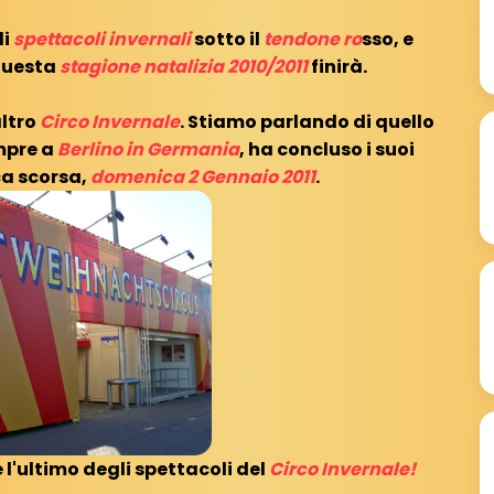
li
spettacoli invernali
sotto il
tendone ro
sso, e
questa
stagione natalizia 2010/2011
finirà.
altro
Circo Invernale
. Stiamo parlando di quello
mpre a
Berlino in Germania
, ha concluso i suoi
a scorsa,
domenica 2 Gennaio 2011
.
l'ultimo degli spettacoli del
Circo Invernale!