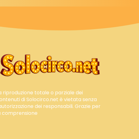
a riproduzione totale o parziale dei
ontenuti di Solocirco.net è vietata senza
'autorizzazione dei responsabili. Grazie per
a comprensione