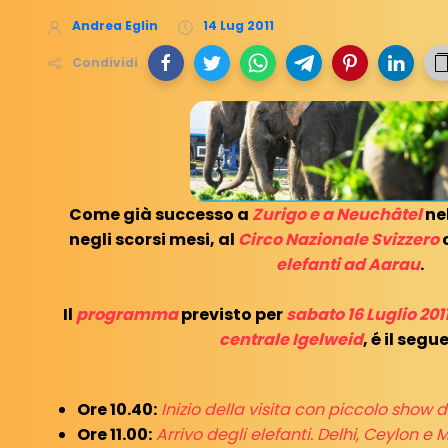
Andrea Eglin
14 Lug 2011
Condividi
Come già successo a
Zurigo e a Neuchâtel
ne
negli scorsi mesi, al
Circo Nazionale Svizzero
c
elefanti ad Aarau
.
Il
programma
previsto per
sabato 16 Luglio 201
centrale Igelweid
, é il segu
Ore 10.40:
Inizio della visita con piccolo show di
Ore 11.00:
Arrivo degli elefanti. Delhi, Ceylon e