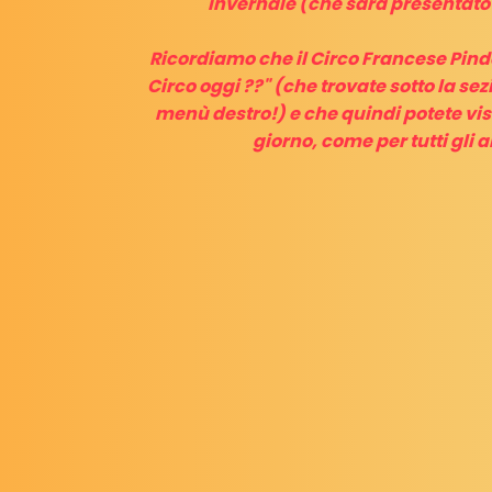
invernale (che sarà presentato d
Ricordiamo che il Circo Francese Pinde
Circo oggi ??" (che trovate sotto la se
menù destro!) e che quindi potete vis
giorno, come per tutti gli a