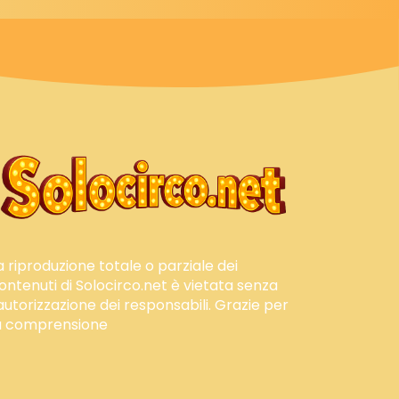
a riproduzione totale o parziale dei
ontenuti di Solocirco.net è vietata senza
'autorizzazione dei responsabili. Grazie per
a comprensione