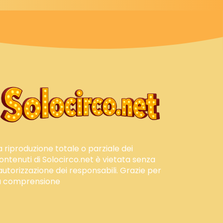
a riproduzione totale o parziale dei
ontenuti di Solocirco.net è vietata senza
'autorizzazione dei responsabili. Grazie per
a comprensione