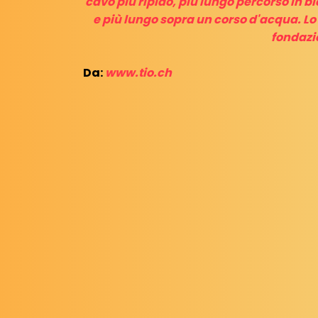
cavo più ripido, più lungo percorso in bi
e più lungo sopra un corso d'acqua. Lo 
fondazi
Da:
www.tio.ch