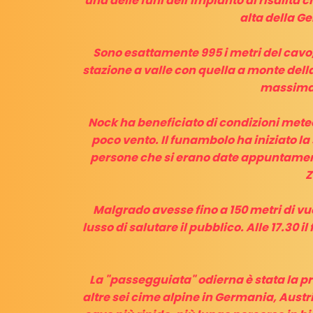
una delle funi dell'impianto di risalita
alta della G
Sono esattamente 995 i metri del cavo, 
stazione a valle con quella a monte della 
massima 
Nock ha beneficiato di condizioni mete
poco vento. Il funambolo ha iniziato la s
persone che si erano date appuntament
Z
Malgrado avesse fino a 150 metri di vuo
lusso di salutare il pubblico. Alle 17.30 
La "passegguiata" odierna è stata la pr
altre sei cime alpine in Germania, Austri