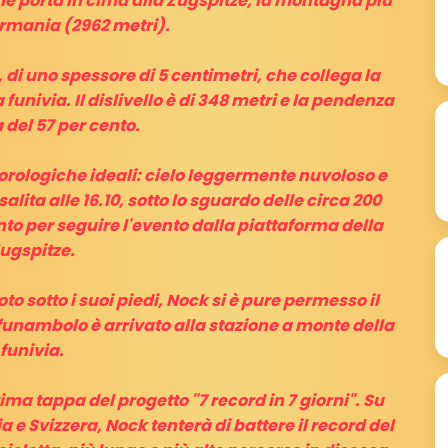
 che porta in cima alla Zugspitze, la montagna più
ermania (2962 metri).
di uno spessore di 5 centimetri, che collega la
funivia. Il dislivello è di 348 metri e la pendenza
del 57 per cento.
orologiche ideali: cielo leggermente nuvoloso e
alita alle 16.10, sotto lo sguardo delle circa 200
o per seguire l'evento dalla piattaforma della
ugspitze.
to sotto i suoi piedi, Nock si è pure permesso il
il funambolo è arrivato alla stazione a monte della
funivia.
ima tappa del progetto "7 record in 7 giorni". Su
a e Svizzera, Nock tenterà di battere il record del