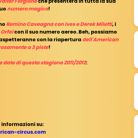
alter Forgione
che presenterà in tutta la sua
suo
numero magico
!
amo
Remino Caveagna con Ives e Derek Miletti
, i
 Orfei
con il suo numero aereo. Beh, possiamo
 aspetteranno con la riapertura
dell'American
rosamente a 3 piste
!
 date di questa stagione 2011/2012
:
 informazioni su:
ican-circus.com