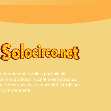
a riproduzione totale o parziale dei
ontenuti di Solocirco.net è vietata senza
'autorizzazione dei responsabili. Grazie per
a comprensione