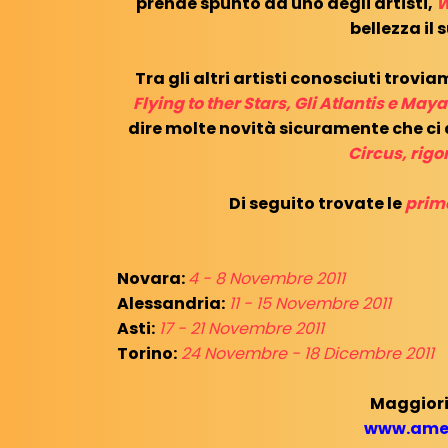
prende spunto da uno degli artisti,
W
bellezza il 
Tra gli altri artisti conosciuti trovi
Flying to ther Stars, Gli Atlantis e Maya
dire molte novità sicuramente che ci
Circus, rigo
Di seguito trovate le
prime
Novara:
4 - 8 Novembre 2011
Alessandria:
11 - 15 Novembre 2011
Asti:
17 - 21 Novembre 2011
Torino:
24 Novembre - 18 Dicembre 2011
Maggiori
www.amer