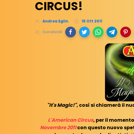
CIRCUS!
Andrea Eglin
15 Ott 2011
Condividi
"It's Magic!"
, così si chiamerà il n
L'American Circus
, per il momento
Novembre 2011
con questo nuovo spet