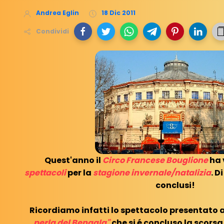
Andrea Eglin
18 Dic 2011
Condividi
Quest'anno il
Circo Francese Bouglione
ha 
spettacoli
per la
stagione invernale/natalizia
. D
conclusi!
Ricordiamo infatti lo spettacolo presentato 
perla del Bengala"
che si é concluso la scors