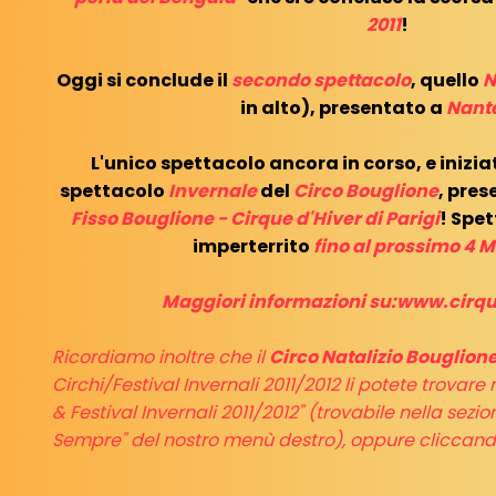
2011
!
Oggi si conclude il
secondo spettacolo
, quello
N
in alto), presentato a
Nant
L'unico spettacolo ancora in corso, e inizia
spettacolo
Invernale
del
Circo Bouglione
, pre
Fisso Bouglione - Cirque d'Hiver di Parigi
! Spe
imperterrito
fino al prossimo 4 M
Maggiori informazioni su:
www.cirqu
Ricordiamo inoltre che il
Circo Natalizio Bouglion
Circhi/Festival Invernali 2011/2012 li potete trovare
& Festival Invernali 2011/2012" (trovabile nella sezi
Sempre" del nostro menù destro), oppure cliccan