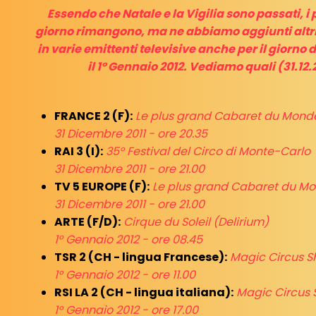
Essendo che Natale e la Vigilia sono passati, i
giorno rimangono, ma ne abbiamo aggiunti altr
in varie emittenti televisive anche per il giorno
il 1° Gennaio 2012. Vediamo quali (31.12.2
FRANCE 2 (F):
Le plus grand Cabaret du Mond
31 Dicembre 2011 - ore 20.35
RAI 3 (I):
35° Festival del Circo di Monte-Carlo
31 Dicembre 2011 - ore 21.00
TV 5 EUROPE (F):
Le plus grand Cabaret du M
31 Dicembre 2011 - ore 21.00
ARTE (F/D):
Cirque du Soleil (Delirium)
1° Gennaio 2012 - ore 08.45
TSR 2 (CH - lingua Francese):
Magic Circus 
1° Gennaio 2012 - ore 11.00
RSI LA 2 (CH - lingua italiana):
Magic Circus
1° Gennaio 2012 - ore 17.00