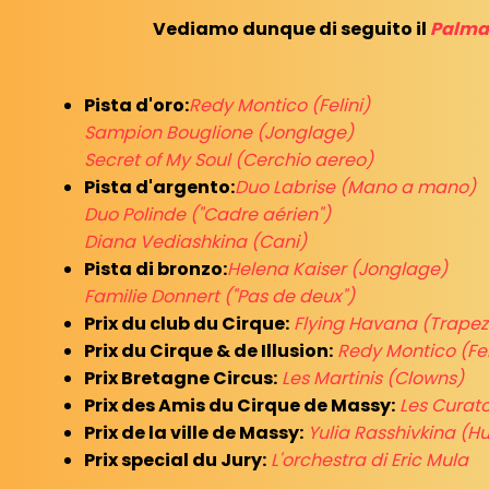
Vediamo dunque di seguito il
Palma
Pista d'oro:
Redy Montico (Felini)
Sampion Bouglione (Jonglage)
Secret of My Soul (Cerchio aereo)
Pista d'argento:
Duo Labrise (Mano a mano)
Duo Polinde ("Cadre aérien")
Diana Vediashkina (Cani)
Pista di bronzo:
Helena Kaiser (Jonglage)
Familie Donnert ("Pas de deux")
Prix du club du Cirque:
Flying Havana (Trapez
Prix du Cirque & de Illusion:
Redy Montico (Fel
Prix Bretagne Circus:
Les Martinis (Clowns)
Prix des Amis du Cirque de Massy:
Les Curat
Prix de la ville de Massy:
Yulia Rasshivkina (H
Prix special du Jury:
L'orchestra di Eric Mula