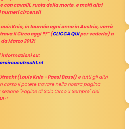
 con cavalli, ruota della morte, e molti altri
i numeri circensi!
 Louis Knie, in tournée ogni anno in Austria, verrà
rova il Circo oggi ??" (
CLICCA QUI
per vederla) a
 da Marzo 2012!
 informazioni su:
rcircusutrecht.nl
Utrecht (Louis Knie - Paesi Bassi)
e tutti gli altri
in corso li potete trovare nella nostra pagina
la sezione "Pagine di Solo Circo X Sempre" del
UI
!!