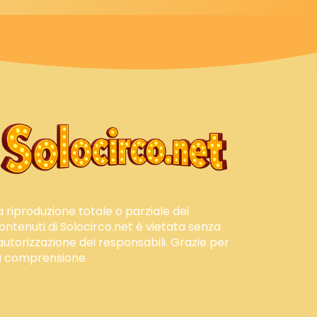
a riproduzione totale o parziale dei
ontenuti di Solocirco.net è vietata senza
'autorizzazione dei responsabili. Grazie per
a comprensione