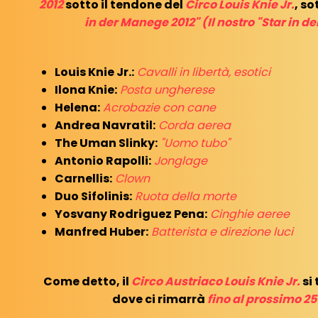
2012
sotto il tendone del
Circo Louis Knie Jr.
, so
in der Manege 2012" (Il nostro "Star in d
Louis Knie Jr.:
Cavalli in libertà, esotici
Ilona Knie:
Posta ungherese
Helena:
Acrobazie con cane
Andrea Navratil:
Corda aerea
The Uman Slinky:
"Uomo tubo"
Antonio Rapolli:
Jonglage
Carnellis:
Clown
Duo Sifolinis:
Ruota della morte
Yosvany Rodriguez Pena:
Cinghie aeree
Manfred Huber:
Batterista e direzione luci
Come detto, il
Circo Austriaco Louis Knie Jr.
si
dove ci rimarrà
fino al prossimo 2