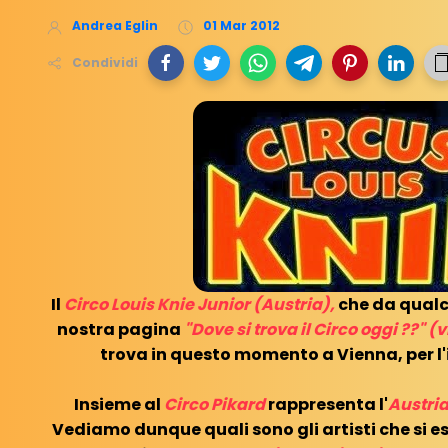
Andrea Eglin
01 Mar 2012
Condividi
Il
Circo Louis Knie Junior (Austria),
che da qualc
nostra pagina
"Dove si trova il Circo oggi ??" (v
trova in questo momento a Vienna, per l'
Insieme al
Circo Pikard
rappresenta l'
Austri
Vediamo dunque quali sono gli artisti che si e