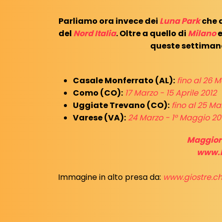
Parliamo ora invece dei
Luna Park
che 
del
Nord Italia
. Oltre a quello di
Milano
queste settiman
Casale Monferrato (AL):
fino al 26 
Como (CO):
17 Marzo - 15 Aprile 2012
Uggiate Trevano (CO):
fino al 25 Ma
Varese (VA):
24 Marzo - 1° Maggio 20
Maggiori
www.l
Immagine in alto presa da:
www.giostre.c