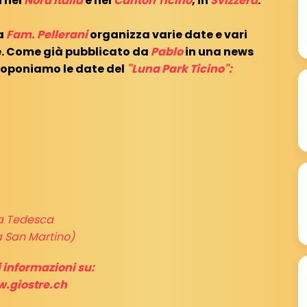
i nel
Nord Italia
e nel
Canton Ticino
, in
Svizzera
.
la
Fam. Pellerani
organizza varie date e vari
le. Come già pubblicato da
Pablo
in una news
proponiamo le date del
"Luna Park Ticino":
ra Tedesca
a San Martino)
 informazioni su:
.giostre.ch