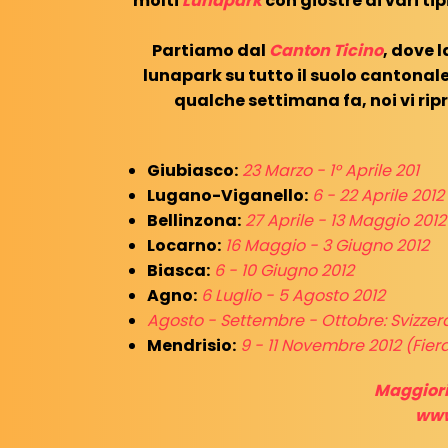
molti
Lunapark
con giostre di vari tip
Partiamo dal
Canton Ticino
, dove 
lunapark su tutto il suolo cantona
qualche settimana fa, noi vi ri
Giubiasco:
23 Marzo - 1° Aprile 201
Lugano-Viganello:
6 - 22 Aprile 2012
Bellinzona:
27 Aprile - 13 Maggio 2012
Locarno:
16 Maggio - 3 Giugno 2012
Biasca:
6 - 10 Giugno 2012
Agno:
6 Luglio - 5 Agosto 2012
Agosto - Settembre - Ottobre: Svizze
Mendrisio:
9 - 11 Novembre 2012 (Fier
Maggiori
www