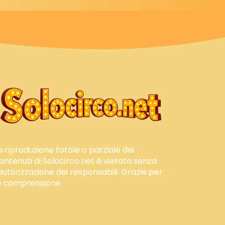
a riproduzione totale o parziale dei
ontenuti di Solocirco.net è vietata senza
'autorizzazione dei responsabili. Grazie per
a comprensione