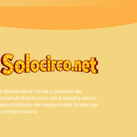
a riproduzione totale o parziale dei
ontenuti di Solocirco.net è vietata senza
'autorizzazione dei responsabili. Grazie per
a comprensione