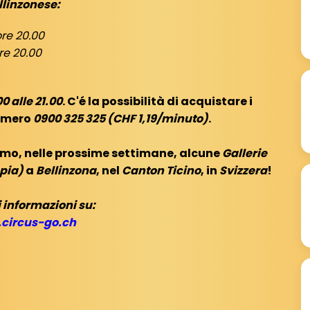
llinzonese:
ore 20.00
re 20.00
00 alle 21.00
. C'é la possibilità di acquistare i
numero
0900 325 325 (CHF 1,19/minuto)
.
emo, nelle prossime settimane, alcune
Gallerie
pia)
a
Bellinzona
, nel
Canton Ticino
, in
Svizzera
!
 informazioni su:
circus-go.ch