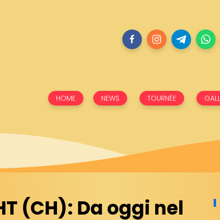
HOME
NEWS
TOURNÉE
GALL
T (CH): Da oggi nel