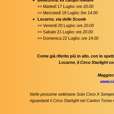
Bellinzona,
ex campo militare
>> Martedì 17 Luglio:
ore 20.00
>> Mercoledì 18 Luglio:
0re 14.00
Locarno,
via delle Scuole
>> Venerdì 20 Luglio:
ore 20.00
>> Sabato 21 Luglio:
ore 20.00
>> Domenica 22 Luglio:
ore 14.00
Come già riferito più in alto, con lo spett
Locarno
, il
Circo Starlight
co
Maggiori
www.ci
Nelle prossime settimane Solo Circo X Sempre 
riguardanti il Circo Starlight nel Canton Ticino