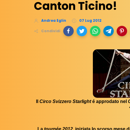
Canton Ticino!
Andrea Eglin
07 Lug 2012
Condividi
Il
Circo Svizzero Starlight
é approdato nel
La
tournée 2012
, iniziata lo scorso mese d