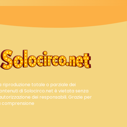
a riproduzione totale o parziale dei
ontenuti di Solocirco.net è vietata senza
'autorizzazione dei responsabili. Grazie per
a comprensione