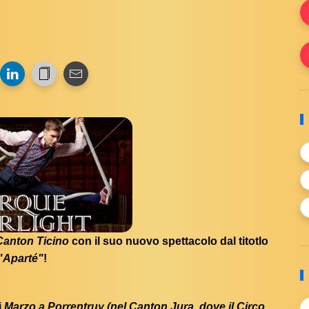
Canton Ticino
con il suo nuovo spettacolo dal titotlo
"Aparté"
!
i
Marzo a Porrentruy (nel Canton Jura, dove il Circo