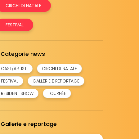
CIRCHI DI NATALE
FESTIVAL
Categorie news
CAST/ARTISTI
CIRCHI DI NATALE
FESTIVAL
GALLERIE E REPORTAGE
RESIDENT SHOW
TOURNÉE
Gallerie e reportage