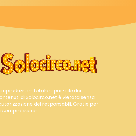
a riproduzione totale o parziale dei
ontenuti di Solocirco.net è vietata senza
'autorizzazione dei responsabili. Grazie per
a comprensione