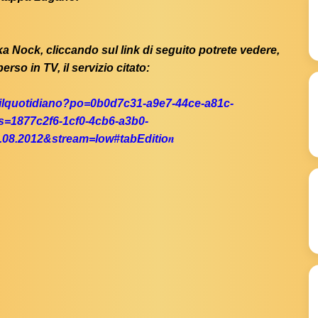
ska Nock, cliccando sul link di seguito potrete vedere,
erso in TV, il servizio citato:
a1/ilquotidiano?po=0b0d7c31-a9e7-44ce-a81c-
=1877c2f6-1cf0-4cb6-a3b0-
n
08.2012&stream=low#tabEditio