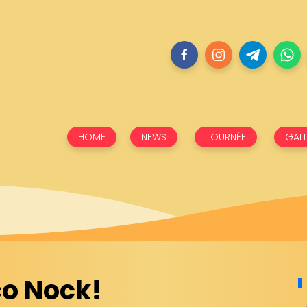
HOME
NEWS
TOURNÉE
GALL
rco Nock!