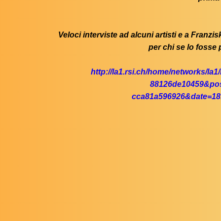
Veloci interviste ad alcuni artisti e a Franzi
per chi se lo fosse p
http://la1.rsi.ch/home/networks/l
88126de10459&pos
cca81a596926&date=18.