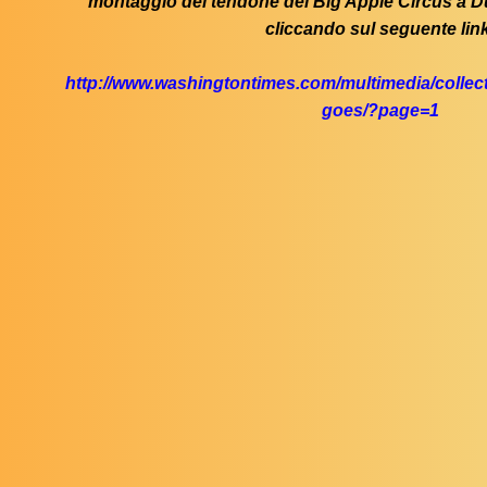
montaggio del tendone del Big Apple Circus a Dulle
cliccando sul seguente lin
http://www.washingtontimes.com/multimedia/collecti
goes/?page=1