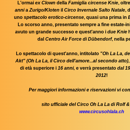
L'ormai
ex Clown
della
Famiglia circense Knie
, olt
anni
a
Zurigo/Kloten
il
Circo Invernale Salto Natale
, 
uno
spettacolo erotico-circense
, quasi una prima in
Lo scorso anno, presentato sempre a fine estate-in
avuto un grande successo e quest'anno i
due Knie
h
dal
Centro Air Force di Dübendorf
, nella p
Lo spettacolo di quest'anno, intitolato
"Oh La La, de
Akt" (Oh La La, il Circo dell'amore...al secondo atto)
di età superiore i
16 anni,
e verrà presentato
dal 1
2012
!
Per maggiori informazioni e riservazioni vi cons
sito ufficiale del Circo Oh La La di Rolf
www.circusohlala.ch