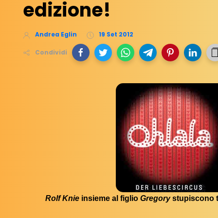
edizione!
Andrea Eglin
19 Set 2012
Condividi
Rolf Knie
insieme al figlio
Gregory
stupiscono t