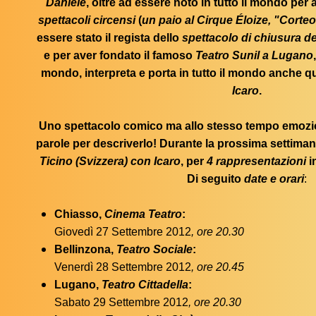
Daniele
, oltre ad essere noto in tutto il mondo per a
spettacoli circensi
(
un paio al Cirque Éloize, "Corteo
essere stato il regista dello
spettacolo di chiusura de
e per aver fondato il famoso
Teatro Sunil a Lugano
mondo, interpreta e porta in tutto il mondo anche 
Icaro
.
Uno spettacolo comico ma allo stesso tempo emozi
parole per descriverlo! Durante la prossima settima
Ticino (Svizzera) con Icaro
, per
4 rappresentazioni
i
Di seguito
date e orari
:
Chiasso,
Cinema Teatro
:
Giovedì 27 Settembre 2012
, ore 20.30
Bellinzona,
Teatro Sociale
:
Venerdì 28 Settembre 2012
, ore 20.45
Lugano,
Teatro Cittadella
:
Sabato 29 Settembre 2012
, ore 20.30