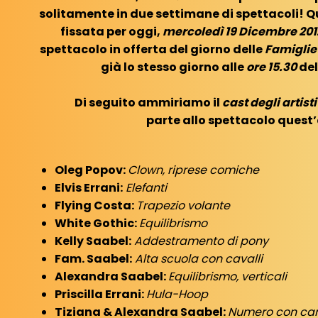
solitamente in due settimane di spettacoli! Q
fissata per oggi,
mercoledì 19 Dicembre 201
spettacolo in offerta del giorno delle
Famigli
già lo stesso giorno alle
ore 15.30
del
Di seguito ammiriamo il
cast degli artisti
parte allo spettacolo quest
Oleg Popov:
Clown, riprese comiche
Elvis Errani:
Elefanti
Flying Costa:
Trapezio volante
White Gothic:
Equilibrismo
Kelly Saabel:
Addestramento di pony
Fam. Saabel:
Alta scuola con cavalli
Alexandra Saabel:
Equilibrismo, verticali
Priscilla Errani:
Hula-Hoop
Tiziana & Alexandra Saabel:
Numero con ca