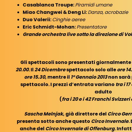
Casablanca Troupe:
Piramidi umane
Miao Changwei & Deng Li:
Danza, acrobazie
Duo Valerii:
Cinghie aeree
Eric Schmidt-Mohan:
Presentatore
Grande orchestra live sotto la direzione di 
Gli spettacoli sono presentati giornalmente
20.00
. Il
24 Dicembre
spettacolo solo alle
ore 14
ore 15.30
, mentre il
1° Gennaio 2013
non sarà
spettacolo. I prezzi d’entrata variano
tra i 17
adulto
(
fra i 20 e i 42 Franchi Svizzeri
Sascha Melnjak
, già direttore del
Circo Ger
presenta sotto anche questo
Circo Invernale
.
anche del
Circo Invernale di Offenburg
. Infat