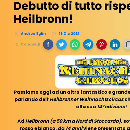
Debutto di tutto risp
Heilbronn!
Andrea Eglin
19 Dic 2012
Condividi
Passiamo oggi ad un altro fantastico e grand
parlando dell’
Heilbronner Weihnachtscircus
ch
alla sua
14° edizione
!
Ad
Heilbronn (a 50 km a Nord di Stoccarda)
, s
rosso e bianco, da
14 anni
viene presentato 