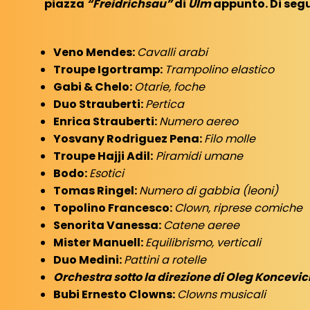
piazza
“Freidrichsau”
di
Ulm
appunto. Di segu
Veno Mendes:
Cavalli arabi
Troupe Igortramp:
Trampolino elastico
Gabi & Chelo:
Otarie, foche
Duo Strauberti:
Pertica
Enrica Strauberti:
Numero aereo
Yosvany Rodriguez Pena:
Filo molle
Troupe Hajji Adil:
Piramidi umane
Bodo:
Esotici
Tomas Ringel:
Numero di gabbia (leoni)
Topolino Francesco:
Clown, riprese comiche
Senorita Vanessa:
Catene aeree
Mister Manuell:
Equilibrismo, verticali
Duo Medini:
Pattini a rotelle
Orchestra sotto la direzione di Oleg Koncevi
Bubi Ernesto Clowns:
Clowns musicali