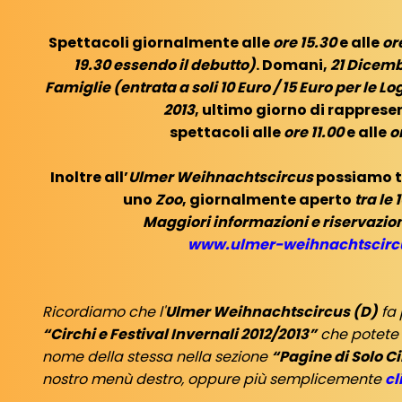
Spettacoli giornalmente alle
ore 15.30
e alle
or
19.30 essendo il debutto)
. Domani,
21 Dicemb
Famiglie (entrata a soli 10 Euro / 15 Euro per le Lo
2013
, ultimo giorno di rapprese
spettacoli alle
ore 11.00
e alle
o
Inoltre all’
Ulmer Weihnachtscircus
possiamo tr
uno
Zoo
, giornalmente aperto
tra le 
Maggiori informazioni e riservazioni
www.ulmer-weihnachtscirc
Ricordiamo che l'
Ulmer Weihnachtscircus (D)
fa 
“Circhi e Festival Invernali 2012/2013”
che potete 
nome della stessa nella sezione
“Pagine di Solo C
nostro menù destro, oppure più semplicemente
cl