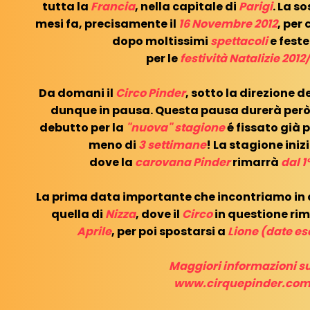
tutta la
Francia
, nella capitale di
Parigi
. La s
mesi fa, precisamente il
16 Novembre 2012
, per
dopo moltissimi
spettacoli
e fest
per le
festività Natalizie 2012
Da domani il
Circo Pinder
, sotto la direzione d
dunque in pausa. Questa pausa durerà però m
debutto per la
"nuova" stagione
é fissato già p
meno di
3 settimane
! La stagione iniz
dove la
carovana Pinder
rimarrà
dal 1
La prima data importante che incontriamo in
quella di
Nizza
, dove il
Circo
in questione ri
Aprile
, per poi spostarsi a
Lione (date es
Maggiori informazioni su
www.cirquepinder.co