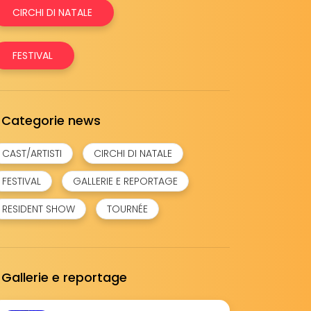
CIRCHI DI NATALE
FESTIVAL
Categorie news
CAST/ARTISTI
CIRCHI DI NATALE
FESTIVAL
GALLERIE E REPORTAGE
RESIDENT SHOW
TOURNÉE
Gallerie e reportage