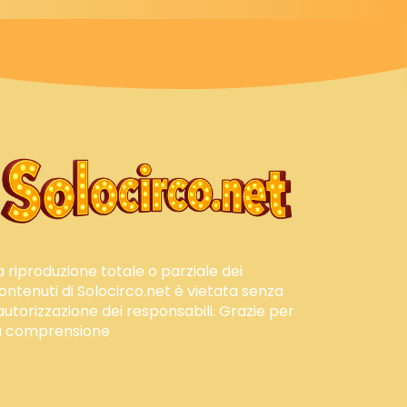
a riproduzione totale o parziale dei
ontenuti di Solocirco.net è vietata senza
'autorizzazione dei responsabili. Grazie per
a comprensione