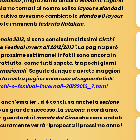
natalizio
(ringraziamo ancora
Giovanni Lagorio
iamo tornati al nostro solito
layout e sfondo
di
nsecutivo avevamo cambiato lo
sfondo e il layout
io le imminenti
festività Natalizie
.
naio 2013
, si sono conclusi moltissimi
Circhi
 & Festival Invernali 2012/2013"
. La pagina però
 prossime settimane! Infatti sono ancora in
attutto, come tutti sapete, tra pochi giorni
ernazionali
! Seguite dunque e avrete maggiori
e
la nostra pagina invernale al seguente link:
rchi-e-festival-invernali-20122013_7.html
nch'essa ieri, si è conclusa anche la
sezione
 un grande successo. La
sezione
, ricordiamo,
riguardanti il
mondo del Circo
che sono andati
Sicuramente verrà riproposta il prossimo anno!