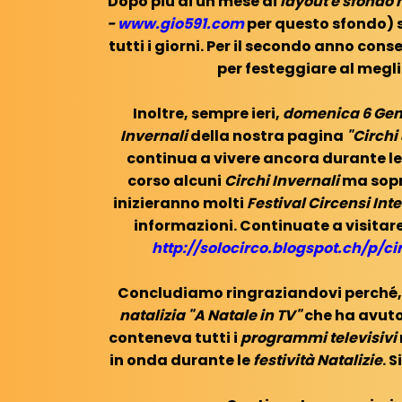
Dopo più di un mese di
layout e sfondo 
-
www.gio591.com
per questo sfondo) s
tutti i giorni. Per il secondo anno co
per festeggiare al megl
Inoltre, sempre ieri,
domenica 6 Gen
Invernali
della nostra pagina
"Circhi
continua a vivere ancora durante le
corso alcuni
Circhi Invernali
ma sopr
inizieranno molti
Festival Circensi Int
informazioni. Continuate a visitar
http://solocirco.blogspot.ch/p/ci
Concludiamo ringraziandovi perché, a
natalizia "A Natale in TV"
che ha avuto
conteneva tutti i
programmi televisivi
in onda durante le
festività Natalizie
. 