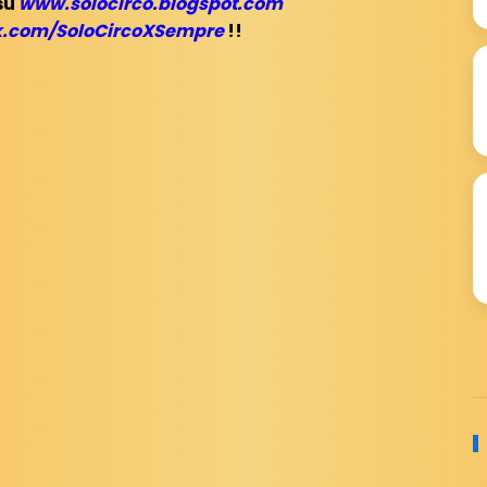
su
www.solocirco.blogspot.com
.com/SoloCircoXSempre
!!