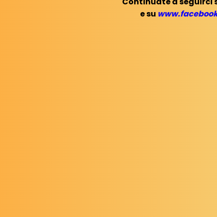
Continuate a seguirci 
e su
www.facebook