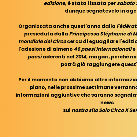
edizione
, è stata fissata per
sabato 2
dunque segnatevelo in ag
Organizzata anche quest'anno dalla
Fédérat
presieduta dalla
Principessa Stéphanie di 
mondiale del Circo
cerca di eguagliare l'ediz
l'adesione di almeno
46 paesi internazionali
e
paesi
aderenti nel
2014
, magari, perché no,
potrà già raggiungere quest
Per il momento non abbiamo altre informazio
piano, nelle prossime settimane verrann
informazioni aggiuntive che saranno segnalat
news
sul
nostro sito Solo Circo X S