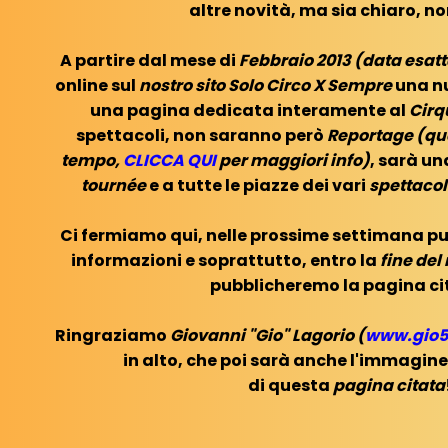
altre novità, ma sia chiaro, no
A partire dal mese di
Febbraio 2013 (data esat
online sul
nostro sito Solo Circo X Sempre
una n
una pagina dedicata interamente al
Cirq
spettacoli, non saranno però
Reportage (que
tempo,
CLICCA QUI
per maggiori info)
, sarà u
tournée
e a tutte le piazze dei vari
spettacoli
Ci fermiamo qui, nelle prossime settimana 
informazioni e soprattutto, entro la
fine del
pubblicheremo la pagina ci
Ringraziamo
Giovanni "Gio" Lagorio (
www.gio5
in alto, che poi sarà anche l'immagi
di questa
pagina citata